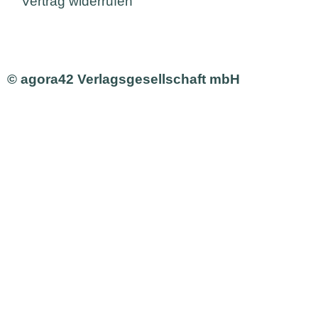
Vertrag widerrufen
© agora42 Verlagsgesellschaft mbH
Ausgaben
Alle Ausgaben
Aktuelle Ausgabe bestellen