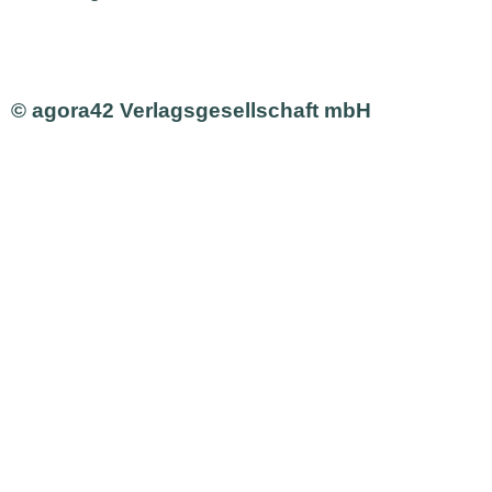
© agora42 Verlagsgesellschaft mbH
Ausgaben
Alle Ausgaben
Aktuelle Ausgabe bestellen