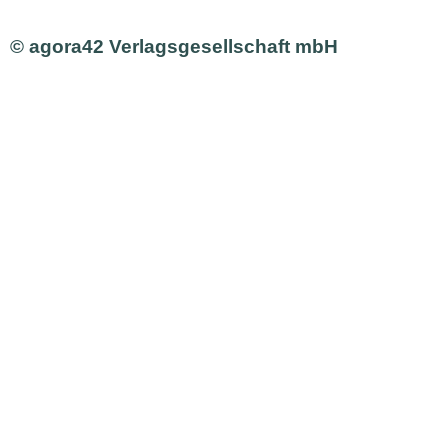
© agora42 Verlagsgesellschaft mbH
Ausgaben
Alle Ausgaben
Aktuelle Ausgabe bestellen
Inhalte