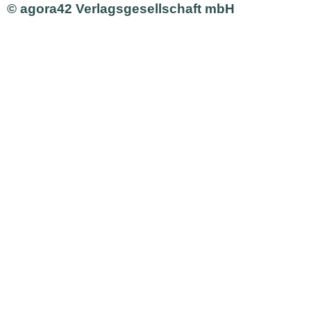
© agora42 Verlagsgesellschaft mbH
AUSGABEN
Alle Ausgaben
Aktuelle Ausgabe bestellen
INHALTE
Aus den Ausgaben
Online
SHOP