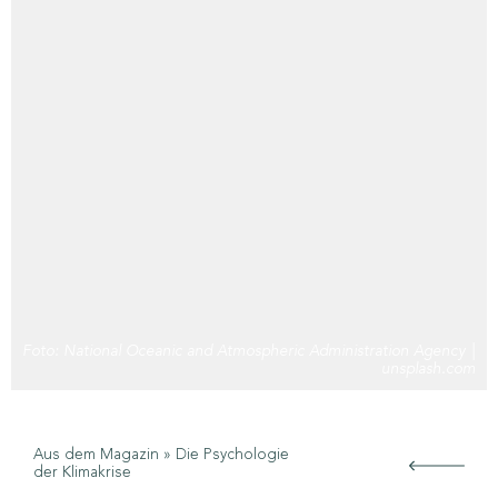
Foto: National Oceanic and Atmospheric Administration Agency |
unsplash.com
Aus dem Magazin
»
Die Psychologie
der Klimakrise