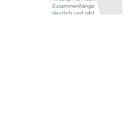
Zusammenhänge
deutlich und gibt
Raum für die
drängenden Fragen
in diesen
turbulenten Zeiten.
VERSANDKOSTENFREI
BESTELLEN