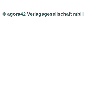
© agora42 Verlagsgesellschaft mbH
Ausgaben
Alle Ausgaben
Aktuelle Ausgabe bestellen
Inhalte