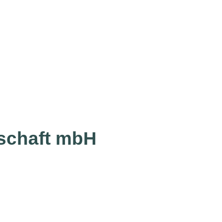
lschaft mbH
Inhalte
Sho