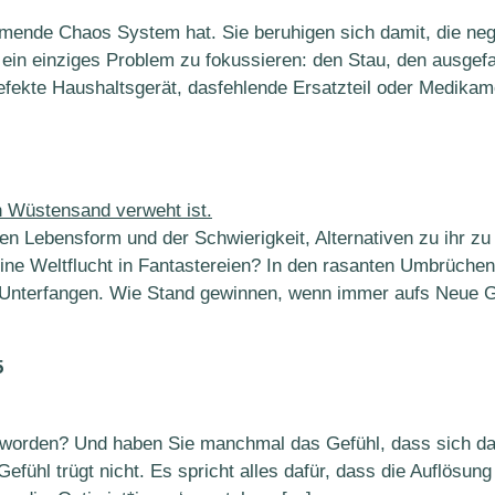
mende Chaos System hat. Sie beruhigen sich damit, die nega
 ein einziges Problem zu fokussieren: den Stau, den ausge
fekte Haushaltsgerät, dasfehlende Ersatzteil oder Medikam
n Lebensform und der Schwierigkeit, Alternativen zu ihr zu
 eine Weltflucht in Fantastereien? In den rasanten Umbrüch
es Unterfangen. Wie Stand gewinnen, wenn immer aufs Neue G
5
 geworden? Und haben Sie manchmal das Gefühl, dass sich 
Gefühl trügt nicht. Es spricht alles dafür, dass die Auflösun