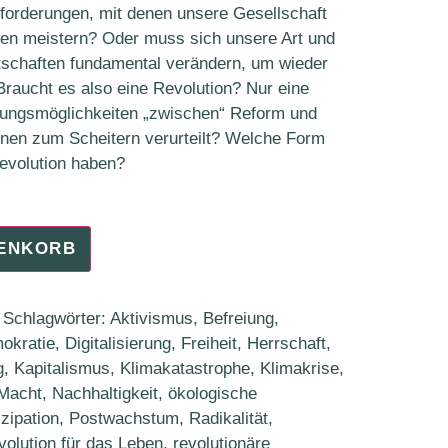
sforderungen, mit denen unsere Gesellschaft
rmen meistern? Oder muss sich unsere Art und
tschaften fundamental verändern, um wieder
raucht es also eine Revolution? Nur eine
ltungsmöglichkeiten „zwischen“ Reform und
onen zum Scheitern verurteilt? Welche Form
evolution haben?
RENKORB
Schlagwörter:
Aktivismus
,
Befreiung
,
okratie
,
Digitalisierung
,
Freiheit
,
Herrschaft
,
g
,
Kapitalismus
,
Klimakatastrophe
,
Klimakrise
,
Macht
,
Nachhaltigkeit
,
ökologische
izipation
,
Postwachstum
,
Radikalität
,
volution für das Leben
,
revolutionäre