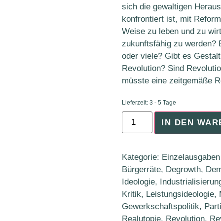
sich die gewaltigen Herau
konfrontiert ist, mit Refo
Weise zu leben und zu wir
zukunftsfähig zu werden? B
oder viele? Gibt es Gesta
Revolution? Sind Revoluti
müsste eine zeitgemäße R
Lieferzeit:
3 - 5 Tage
IN DEN WA
Kategorie:
Einzelausgaben
Bürgerräte
,
Degrowth
,
Dem
Ideologie
,
Industrialisierun
Kritik
,
Leistungsideologie
,
Gewerkschaftspolitik
,
Part
Realutopie
,
Revolution
,
Re