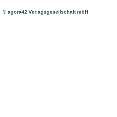
© agora42 Verlagsgesellschaft mbH
Ausgaben
Alle Ausgaben
Aktuelle Ausgabe bestellen
Inhalte