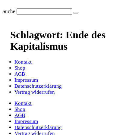
Zum
Inhalt
Suche
springen
Schlagwort:
Ende des
Kapitalismus
Kontakt
Shop
AGB
Impressum
Datenschutzerklärung
Vertrag widerrufen
Kontakt
Shop
AGB
Impressum
Datenschutzerklärung
Vertrag widerrufen