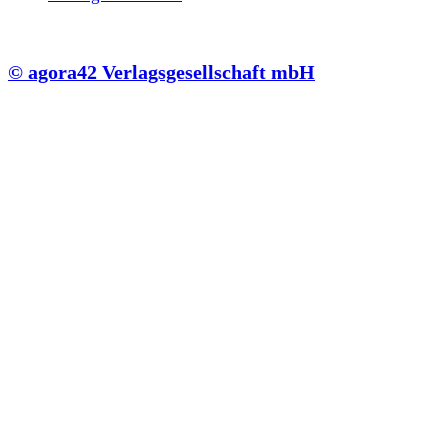
© agora42 Verlagsgesellschaft mbH
Suche
Suche
Ausgaben
Alle Ausgaben
Aktuelle Ausgabe bestellen
Inhalte
Aus den Ausgaben
Online
Shop
Abonnements
Einzelausgaben
Pakete