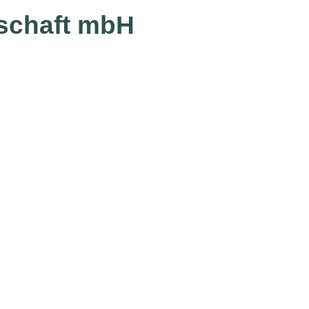
lschaft mbH
Inhalte
Sho
Aus den Ausgaben
 bestellen
Online