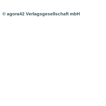
© agora42 Verlagsgesellschaft mbH
Ausgaben
Alle Ausgaben
Aktuelle Ausgabe bestellen
Inhalte