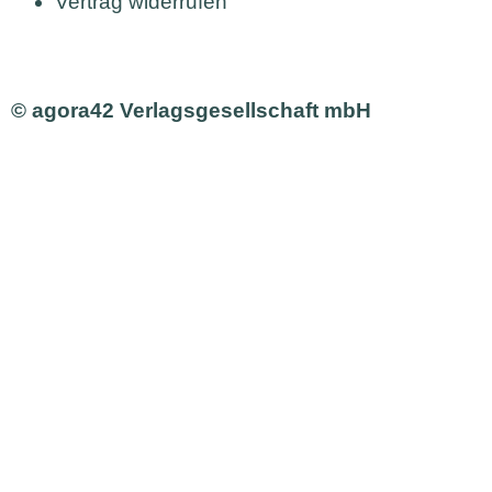
Vertrag widerrufen
© agora42 Verlagsgesellschaft mbH
AUSGABEN
Alle Ausgaben
Aktuelle Ausgabe bestellen
INHALTE
Aus den Ausgaben