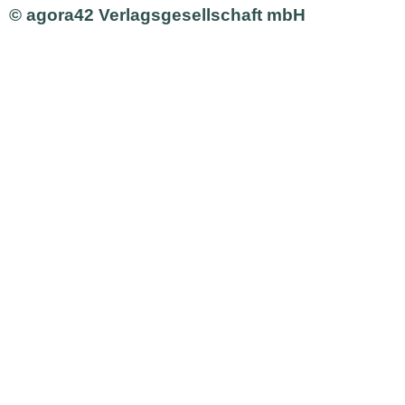
© agora42 Verlagsgesellschaft mbH
Ausgaben
Alle Ausgaben
Aktuelle Ausgabe bestellen
Inhalte