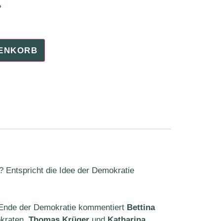
?
RENKORB
 Entspricht die Idee der Demokratie
s Ende der Demokratie kommentiert
Bettina
okraten.
Thomas Krüger
und
Katharina