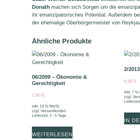
Donath
machen sich Sorgen um die emanzipat
ihr emanzipatorisches Potential. Außerdem be
der ehemalige Oberbürgermeister von Reykjav
Ähnliche Produkte
2/201
06/2009 – Ökonomie &
8,90
€
Gerechtigkeit
inkl. 7 %
7,90
€
zzgl.
Ver
Lieferzeit
inkl. 19 % MwSt.
zzgl.
Versandkosten
Lieferzeit:
3 - 5 Tage
IN D
WEITERLESEN