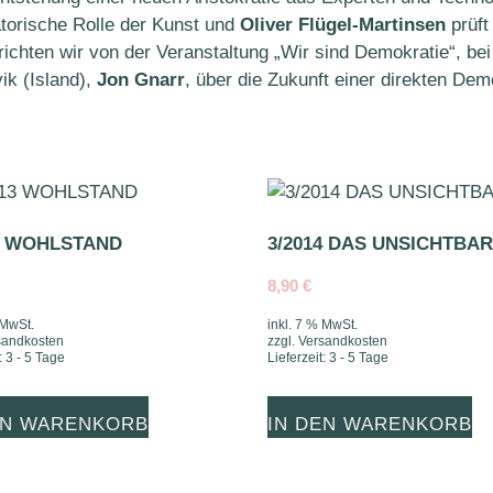
orische Rolle der Kunst und
Oliver Flügel-Martinsen
prüft
richten wir von der Veranstaltung „Wir sind Demokratie“, be
ik (Island),
Jon Gnarr
, über die Zukunft einer direkten Demo
3 WOHLSTAND
3/2014 DAS UNSICHTBA
8,90
€
 MwSt.
inkl. 7 % MwSt.
sandkosten
zzgl.
Versandkosten
:
3 - 5 Tage
Lieferzeit:
3 - 5 Tage
EN WARENKORB
IN DEN WARENKORB