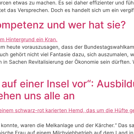
rcen etwas zu machen. Es sei daher effizienter und f
t das Versprechen. Doch es handelt sich um ein vergift
ompetenz und wer hat sie?
, um heute vorauszusagen, dass der Bundestagswahlk
uch gehört nicht viel Fantasie dazu, sich auszumalen, w
in Sachen Revitalisierung der Ökonomie sein dürften. 
auf einer Insel vor“: Ausbi
ehen uns alle an
konnte, waren die Melkanlage und der Kärcher.“ Das sag
sbische Frau auf einem Milchviehbetrieb auf dem Land in