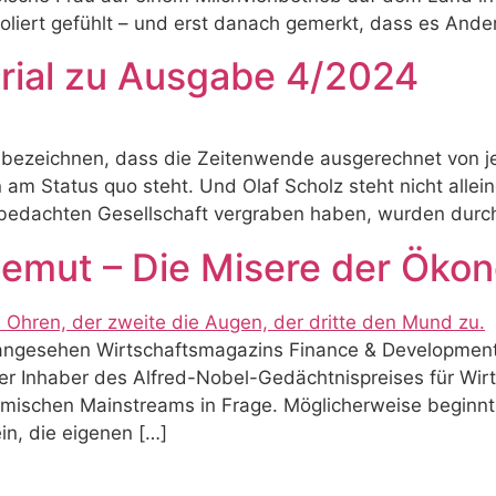
oliert gefühlt – und erst danach gemerkt, dass es Ande
ial zu Ausgabe 4/2024
s zu bezeichnen, dass die Zeitenwende ausgerechnet vo
am Status quo steht. Und Olaf Scholz steht nicht alleine:
 bedachten Gesellschaft vergraben haben, wurden durch 
Demut – Die Misere der Öko
ngesehen Wirtschaftsmagazins Finance & Development e
Der Inhaber des Alfred-Nobel-Gedächtnispreises für Wirt
schen Mainstreams in Frage. Möglicherweise beginnt e
n, die eigenen […]