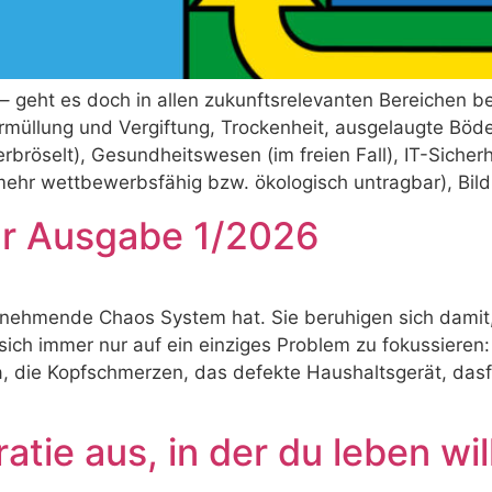
 – geht es doch in allen zukunftsrelevanten Bereichen b
rmüllung und Vergiftung, Trockenheit, ausgelaugte Böd
(zerbröselt), Gesundheitswesen (im freien Fall), IT-Sic
t mehr wettbewerbsfähig bzw. ökologisch untragbar), Bil
ur Ausgabe 1/2026
nehmende Chaos System hat. Sie beruhigen sich damit, 
sich immer nur auf ein einziges Problem zu fokussieren:
 die Kopfschmerzen, das defekte Haushaltsgerät, dasf
tie aus, in der du leben wil